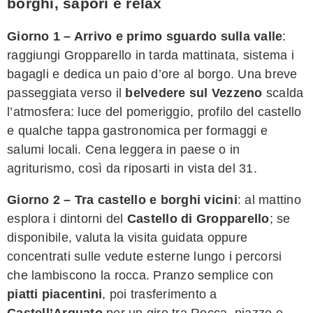
borghi, sapori e relax
Giorno 1 – Arrivo e primo sguardo sulla valle
:
raggiungi Gropparello in tarda mattinata, sistema i
bagagli e dedica un paio d’ore al borgo. Una breve
passeggiata verso il
belvedere sul Vezzeno
scalda
l’atmosfera: luce del pomeriggio, profilo del castello
e qualche tappa gastronomica per formaggi e
salumi locali. Cena leggera in paese o in
agriturismo, così da riposarti in vista del 31.
Giorno 2 – Tra castello e borghi vicini
: al mattino
esplora i dintorni del
Castello di Gropparello
; se
disponibile, valuta la visita guidata oppure
concentrati sulle vedute esterne lungo i percorsi
che lambiscono la rocca. Pranzo semplice con
piatti piacentini
, poi trasferimento a
Castell’Arquato
per un giro tra Rocca, piazze e