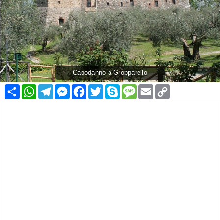
Capodanno a Gropparello
Condividi
WhatsApp
Telegram
Messenger
Facebook
Twitter
Skype
Message
Email
Copy
Link