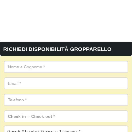
RICHIEDI DISPONIBILITÀ GROPPARELLO
0
adulti
,
0
bambini
,
0
neonati
,
1
camere
*