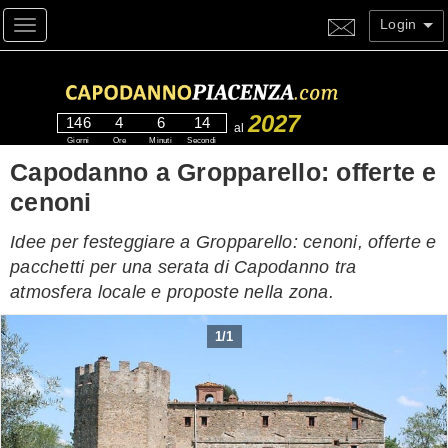
Login
Toggle navigation
2027
146
4
6
13
al
Giorni
Ore
Minuti
Secondi
Capodanno a Gropparello: offerte e
cenoni
Idee per festeggiare a Gropparello: cenoni, offerte e
pacchetti per una serata di Capodanno tra
atmosfera locale e proposte nella zona.
1
/
1